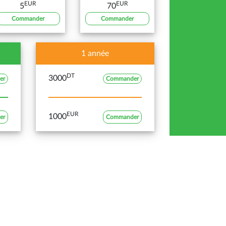
EUR
EUR
5
70
Commander
Commander
1 année
DT
3000
er
Commander
EUR
1000
er
Commander