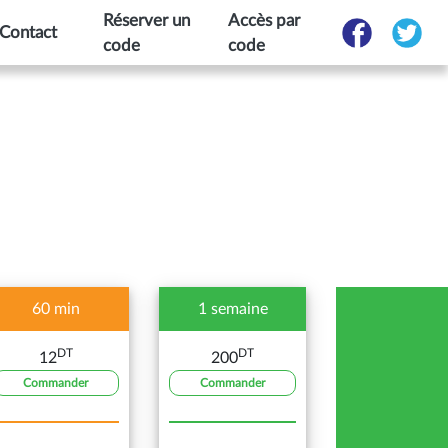
Réserver un
Accès par
Contact
code
code
60 min
1 semaine
DT
DT
12
200
Commander
Commander