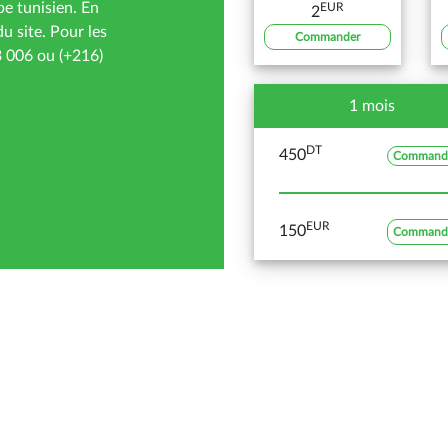
be tunisien. En
EUR
2
u site. Pour les
Commander
3 006 ou (+216)
1 mois
DT
450
Command
EUR
150
Command