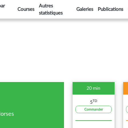
par
Autres
Courses
Galeries
Publications
statistiques
20 min
TD
5
Commander
Horses