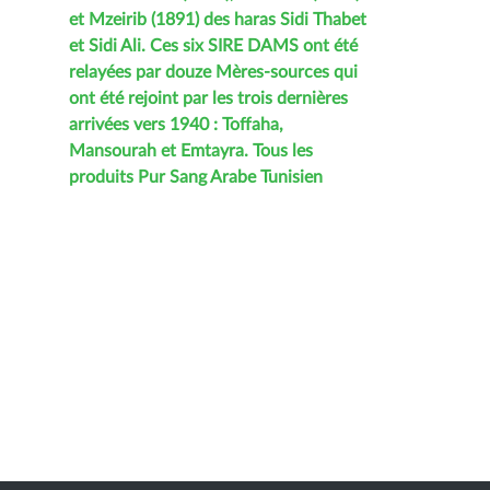
et Mzeirib (1891) des haras Sidi Thabet
et Sidi Ali. Ces six SIRE DAMS ont été
relayées par douze Mères-sources qui
ont été rejoint par les trois dernières
arrivées vers 1940 : Toffaha,
Mansourah et Emtayra. Tous les
produits Pur Sang Arabe Tunisien
tirent leurs origines des quinze Mères-
sources : Imina, Salma, Emla, Goussa,
Floriane, Lella, Madabia, Dermech,
Fraoula, Leffa, Ouaten, Abaka,
Emtayra, Mansourah et Toffaha.
Le tableau suivant indiquera
pour chaque MERE SOURCE le
nombre des produits qu"elle a généré,
le nombre d'ETALONS , et ceux les plus
connus 1.Imina, / SAMARIA 1852 Nbr
Produits ;1489 Nbr ETALONS 32 les