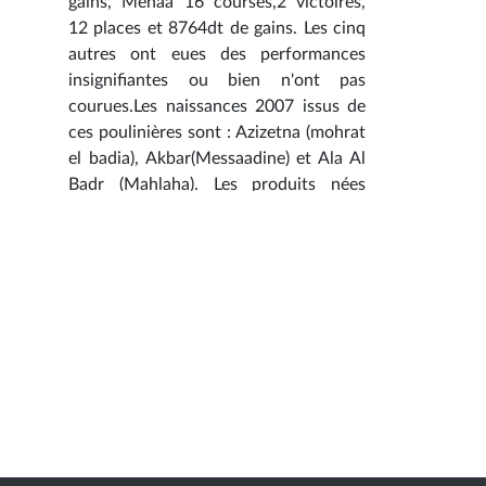
gains, Menaa 16 courses,2 victoires,
12 places et 8764dt de gains. Les cinq
autres ont eues des performances
insignifiantes ou bien n'ont pas
courues.Les naissances 2007 issus de
ces poulinières sont : Azizetna (mohrat
el badia), Akbar(Messaadine) et Ala Al
Badr (Mahlaha). Les produits nées
avant 2007 sont : Zahrat El Ouroud
(Mohrat El Badia) n'a pas courus,
Tarajjy Al Badr (Mohrat El Badia): 25
coures, 3 victoires et 12812dt de gains
; Zairana (Messaadine)et Zahou Al Badr
(Mahlaha)n'ont courues q'une seule
fois sans résultat positif. Vous
trouverer le tableau des produits
femelles de Manganello (click sur
"article" en bas de page).