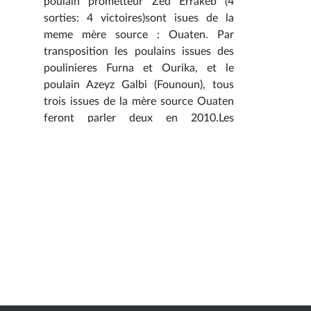
poulain prometteur Zed Errakeb (4
sorties: 4 victoires)sont isues de la
meme mère source : Ouaten. Par
transposition les poulains issues des
poulinieres Furna et Ourika, et le
poulain Azeyz Galbi (Founoun), tous
trois issues de la mère source Ouaten
feront parler deux en 2010.Les
éleveurs propriétaires des poulinières
issues de Ouaten ont intéret à les
croiser avec Hajjam. Pour avoir le
tableaux complet click sur "article"
Auteur :A.SFAYHI
Voir la photo / l'article