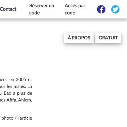
Réserver un
Accès par
Contact
code
code
À PROPOS
GRATUIT
nées en 2005 et
our les males. La
du Bac a plus de
hes Afifa, Ahlem,
 photo / l'article