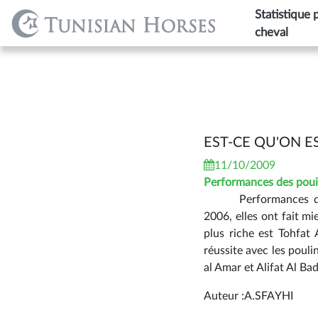
Statistique 
cheval
EST-CE QU'ON E
11/10/2009
Performances des pou
Performances d
2006, elles ont fait mi
plus riche est Tohfat
réussite avec les pouli
al Amar et Alifat Al Ba
Auteur :A.SFAYHI