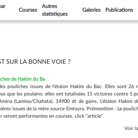
par
Autres
Courses
Galeries
Publications
statistiques
ST SUR LA BONNE VOIE ?
iches de Hakim du Ba
es pouliches issues de l'étalon Hakim du Bac. Elles sont 26 
eus que les poulains: elles ont totalisées 15 victoires contre 5 p
 Amina (Lamina/Chahata), 14900 dt de gains. L'étalon Hakim 
nières issues de la mère source Emtayra. Prémonition : Le poulic
dr seront performantes en courses. click "article"
Voir la