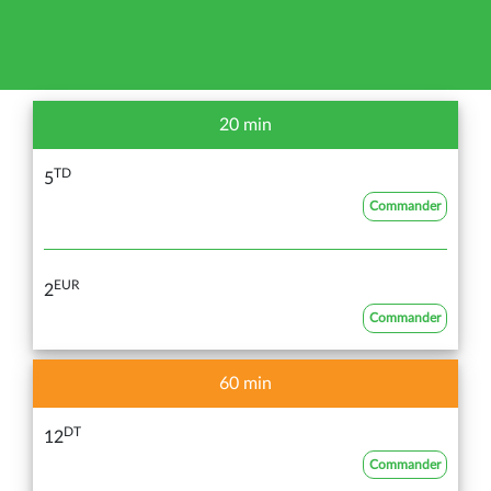
20 min
TD
5
Commander
EUR
2
Commander
60 min
DT
12
Commander