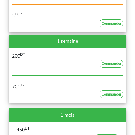
EUR
5
Commander
1 semaine
DT
200
Commander
EUR
70
Commander
1 mois
DT
450