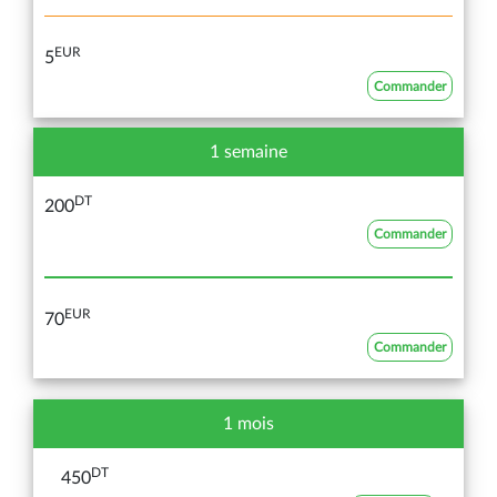
EUR
5
Commander
1 semaine
DT
200
Commander
EUR
70
Commander
1 mois
DT
450