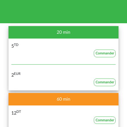
20 min
TD
5
Commander
EUR
2
Commander
60 min
DT
12
Commander