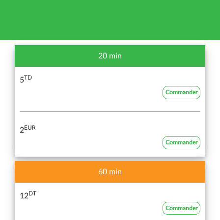
20 min
TD
5
Commander
EUR
2
Commander
60 min
DT
12
Commander