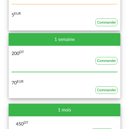
EUR
5
Commander
1 semaine
DT
200
Commander
EUR
70
Commander
1 mois
DT
450