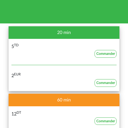
20 min
TD
5
Commander
EUR
2
Commander
60 min
DT
12
Commander