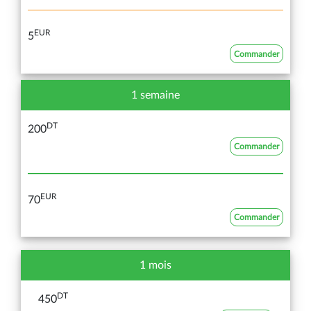
EUR
5
Commander
1 semaine
DT
200
Commander
EUR
70
Commander
1 mois
DT
450