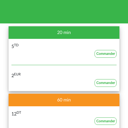
20 min
TD
5
Commander
EUR
2
Commander
60 min
DT
12
Commander