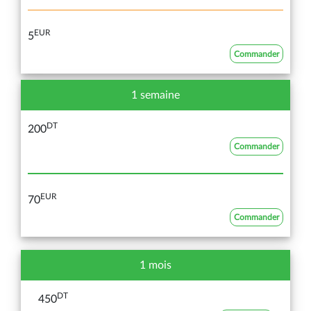
EUR
5
Commander
1 semaine
DT
200
Commander
EUR
70
Commander
1 mois
DT
450